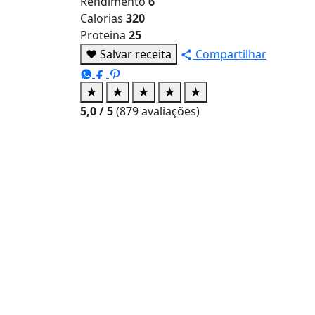
Rendimento
6
Calorias
320
Proteina
25
♥
Salvar receita
Compartilhar
★
★
★
★
★
5,0
/ 5
(
879
avaliações)