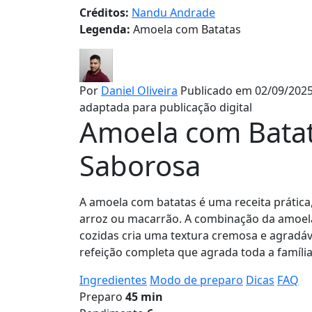
Créditos:
Nandu Andrade
Legenda:
Amoela com Batatas
Por
Daniel Oliveira
Publicado em 02/09/2025
adaptada para publicação digital
Amoela com Batata
Saborosa
A amoela com batatas é uma receita prática,
arroz ou macarrão. A combinação da amoel
cozidas cria uma textura cremosa e agradá
refeição completa que agrada toda a famíli
Ingredientes
Modo de preparo
Dicas
FAQ
Preparo
45 min