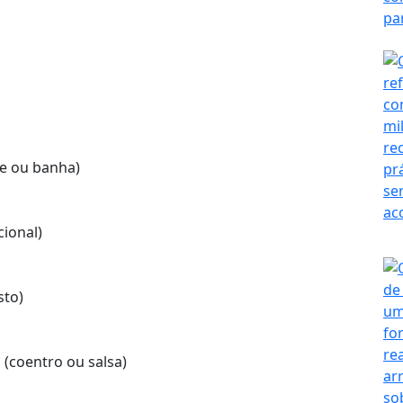
te ou banha)
cional)
sto)
 (coentro ou salsa)