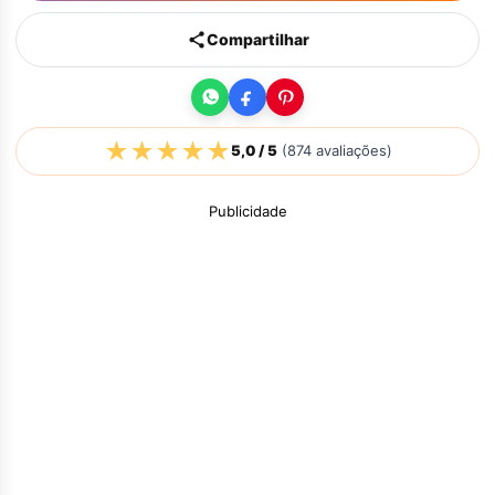
Compartilhar
★
★
★
★
★
5,0
/ 5
(
874
avaliações)
Publicidade