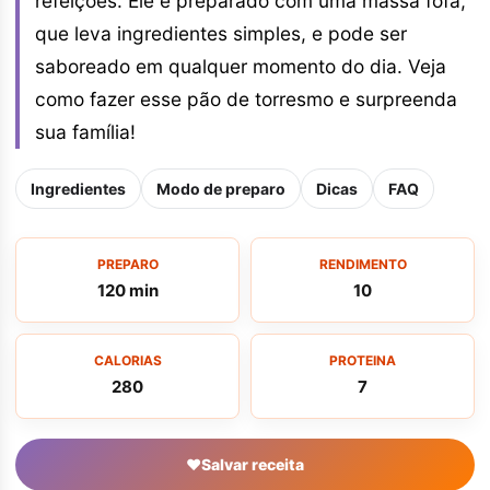
refeições. Ele é preparado com uma massa fofa,
que leva ingredientes simples, e pode ser
saboreado em qualquer momento do dia. Veja
como fazer esse pão de torresmo e surpreenda
sua família!
Ingredientes
Modo de preparo
Dicas
FAQ
PREPARO
RENDIMENTO
120 min
10
CALORIAS
PROTEINA
280
7
♥
Salvar receita