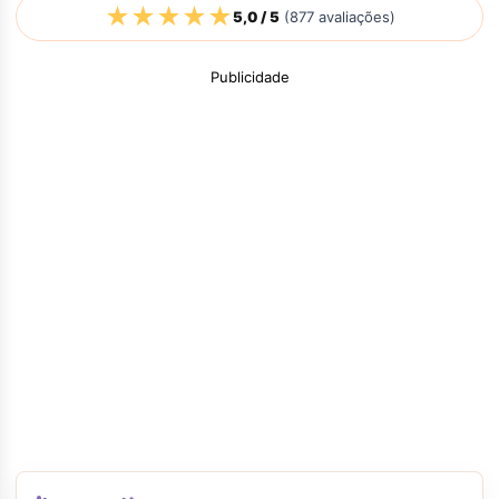
★
★
★
★
★
5,0
/ 5
(
877
avaliações)
Publicidade