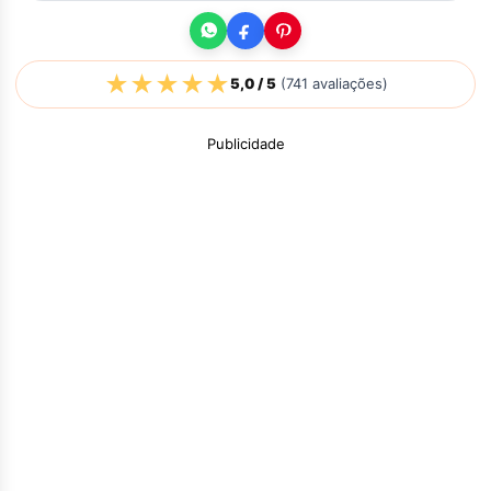
★
★
★
★
★
5,0
/ 5
(
741
avaliações)
Publicidade