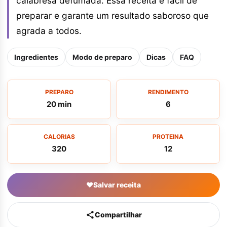
calabresa defumada. Essa receita é fácil de
preparar e garante um resultado saboroso que
agrada a todos.
Ingredientes
Modo de preparo
Dicas
FAQ
PREPARO
RENDIMENTO
20 min
6
CALORIAS
PROTEINA
320
12
♥
Salvar receita
Compartilhar