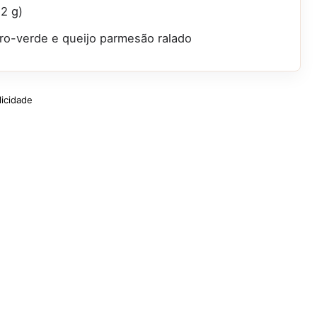
2 g)
eiro-verde e queijo parmesão ralado
licidade