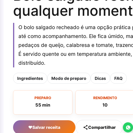
qualquer momen
O bolo salgado recheado é uma opção prática p
até como acompanhamento. Ele fica úmido, ma
pedaços de queijo, calabresa e tomate, trazendo
É servido quente ou em temperatura ambiente,
distribuído.
Ingredientes
Modo de preparo
Dicas
FAQ
PREPARO
RENDIMENTO
55 min
10
♥
Salvar receita
Compartilhar