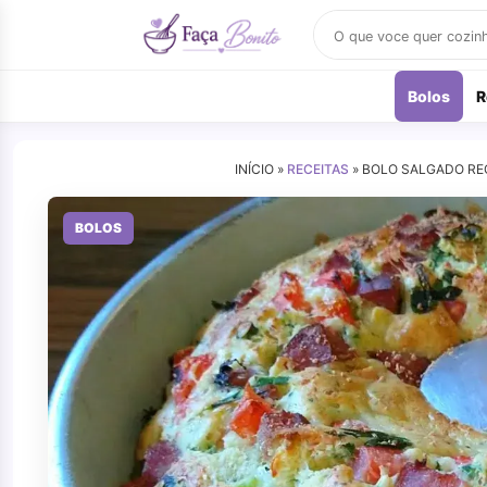
Buscar
receitas
Bolos
R
INÍCIO »
RECEITAS
»
BOLO SALGADO RE
BOLOS