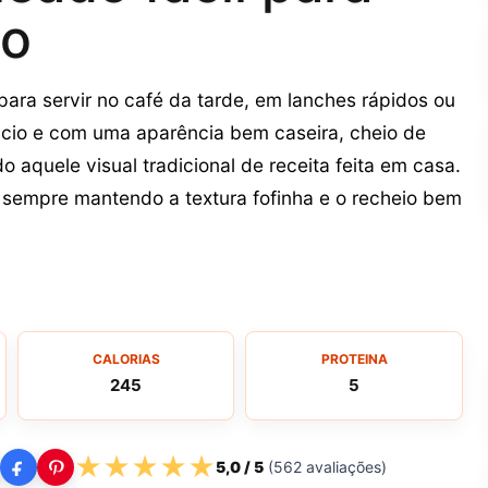
to
ara servir no café da tarde, em lanches rápidos ou
cio e com uma aparência bem caseira, cheio de
 aquele visual tradicional de receita feita em casa.
 sempre mantendo a textura fofinha e o recheio bem
CALORIAS
PROTEINA
245
5
★
★
★
★
★
5,0
/ 5
(
562
avaliações)