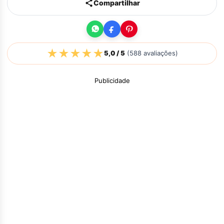
Compartilhar
★
★
★
★
★
5,0
/ 5
(
588
avaliações)
Publicidade