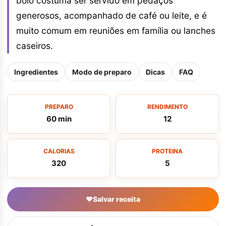
bolo costuma ser servido em pedaços
generosos, acompanhado de café ou leite, e é
muito comum em reuniões em família ou lanches
caseiros.
Ingredientes
Modo de preparo
Dicas
FAQ
PREPARO
RENDIMENTO
60 min
12
CALORIAS
PROTEINA
320
5
♥
Salvar receita