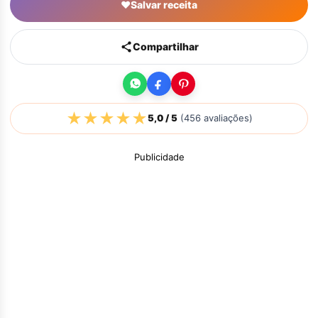
♥
Salvar receita
Compartilhar
★
★
★
★
★
5,0
/ 5
(
456
avaliações)
Publicidade