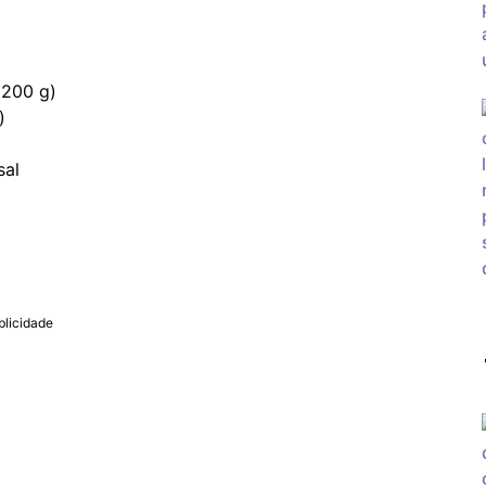
 200 g)
)
sal
blicidade