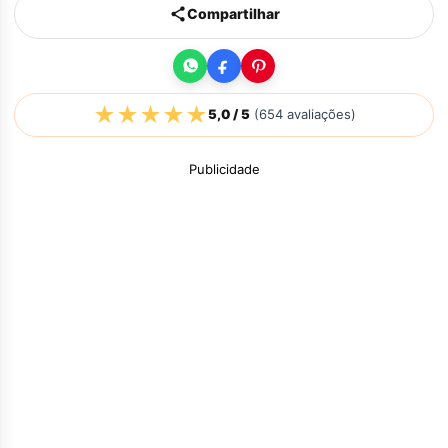
Compartilhar
★
★
★
★
★
5,0
/ 5
(
654
avaliações)
Publicidade