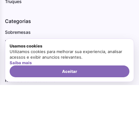
Truques
Categorias
Sobremesas
Lanches
Usamos cookies
Receitas Fáceis
Utilizamos cookies para melhorar sua experiencia, analisar
acessos e exibir anuncios relevantes.
Pães
Saiba mais
Receitas Natal e Ano Novo
Aceitar
Receitas de Festa Junina
Tortas
Receitas Saudáveis
Institucional
Receitas Fáceis