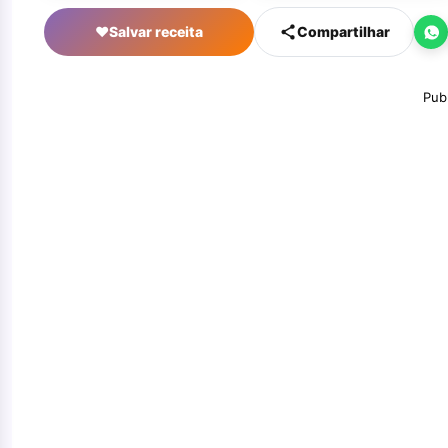
♥
Salvar receita
Compartilhar
Pub