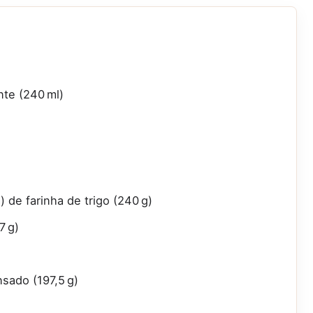
nte (240 ml)
) de farinha de trigo (240 g)
7 g)
nsado (197,5 g)