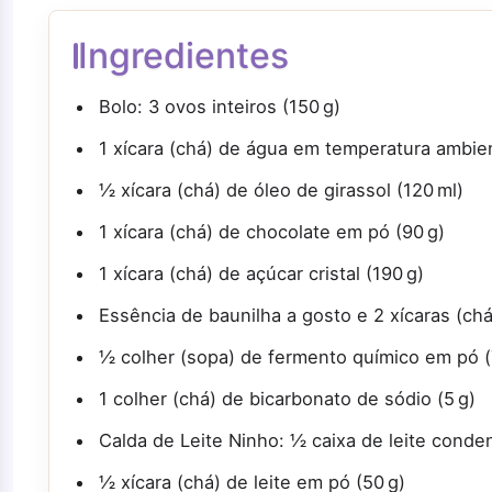
Ingredientes
Bolo: 3 ovos inteiros (150 g)
1 xícara (chá) de água em temperatura ambie
½ xícara (chá) de óleo de girassol (120 ml)
1 xícara (chá) de chocolate em pó (90 g)
1 xícara (chá) de açúcar cristal (190 g)
Essência de baunilha a gosto e 2 xícaras (chá
½ colher (sopa) de fermento químico em pó (
1 colher (chá) de bicarbonato de sódio (5 g)
Calda de Leite Ninho: ½ caixa de leite conde
½ xícara (chá) de leite em pó (50 g)