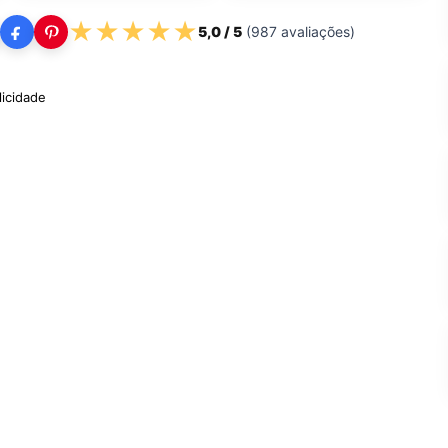
★
★
★
★
★
5,0
/ 5
(
987
avaliações)
licidade