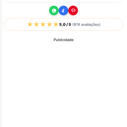
★
★
★
★
★
5,0
/ 5
(
874
avaliações)
Publicidade