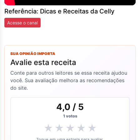
Referência: Dicas e Receitas da Celly
Acesse o canal
SUA OPINIÃO IMPORTA
Avalie esta receita
Conte para outros leitores se essa receita ajudou
você. Sua avaliação melhora as recomendações
do site.
4,0
/ 5
1
votos
★
★
★
★
★
Toque em uma estrela para avaliar.