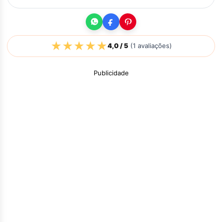
★
★
★
★
★
4,0
/ 5
(
1
avaliações)
Publicidade