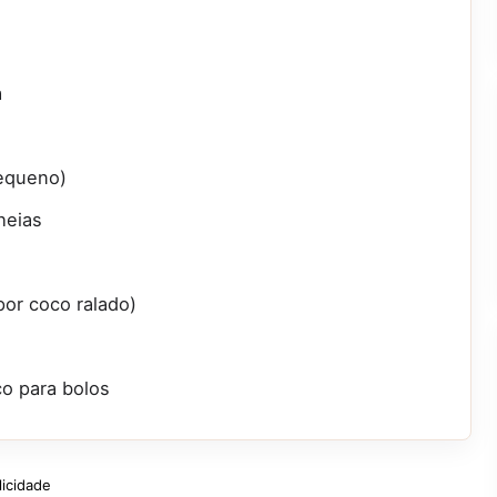
a
 pequeno)
heias
por coco ralado)
o para bolos
licidade