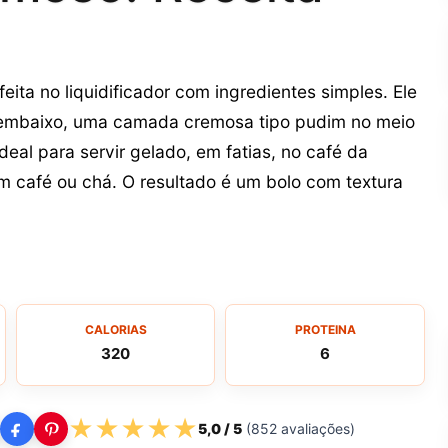
eita no liquidificador com ingredientes simples. Ele
embaixo, uma camada cremosa tipo pudim no meio
eal para servir gelado, em fatias, no café da
 café ou chá. O resultado é um bolo com textura
CALORIAS
PROTEINA
320
6
★
★
★
★
★
5,0
/ 5
(
852
avaliações)