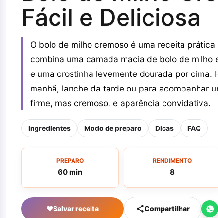
Fácil e Deliciosa
O bolo de milho cremoso é uma receita prática f
combina uma camada macia de bolo de milho 
e uma crostinha levemente dourada por cima. Id
manhã, lanche da tarde ou para acompanhar um
firme, mas cremoso, e aparência convidativa.
Ingredientes
Modo de preparo
Dicas
FAQ
PREPARO
RENDIMENTO
60 min
8
♥
Salvar receita
Compartilhar