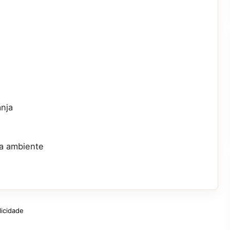
a
anja
a ambiente
licidade