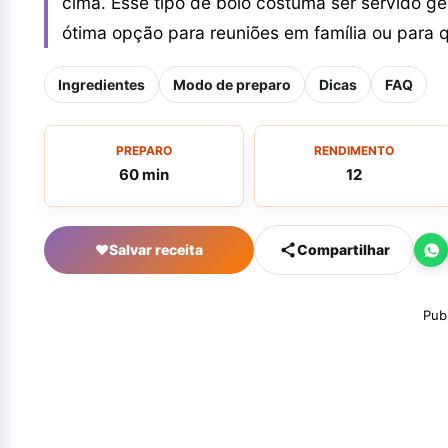
cima. Esse tipo de bolo costuma ser servido 
ótima opção para reuniões em família ou para
Ingredientes
Modo de preparo
Dicas
FAQ
PREPARO
RENDIMENTO
60 min
12
♥
Salvar receita
Compartilhar
Pub