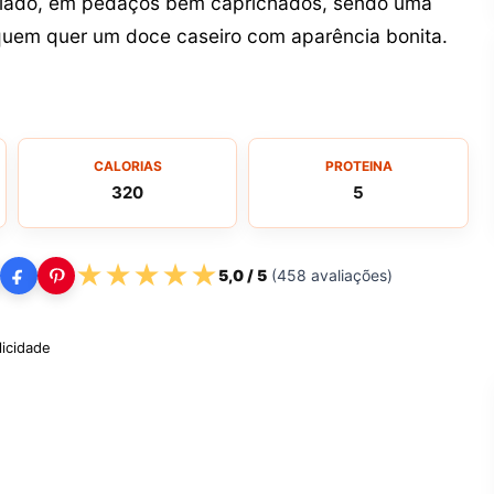
gelado, em pedaços bem caprichados, sendo uma
 quem quer um doce caseiro com aparência bonita.
CALORIAS
PROTEINA
320
5
★
★
★
★
★
5,0
/ 5
(
458
avaliações)
licidade