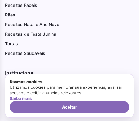
Receitas Fáceis
Pães
Receitas Natal e Ano Novo
Receitas de Festa Junina
Tortas
Receitas Saudáveis
Institucional
Usamos cookies
Receitas Fáceis
Utilizamos cookies para melhorar sua experiencia, analisar
acessos e exibir anuncios relevantes.
Receitas Saudáveis
Saiba mais
Ovo de Páscoa
Aceitar
Receitas de Festa Junina
Receitas Natal e Ano Novo
Truques