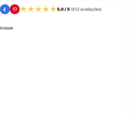
★
★
★
★
★
5,0
/ 5
(
812
avaliações)
licidade