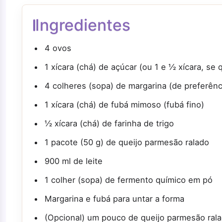
Ingredientes
4 ovos
1 xícara (chá) de açúcar (ou 1 e ½ xícara, se 
4 colheres (sopa) de margarina (de preferên
1 xícara (chá) de fubá mimoso (fubá fino)
½ xícara (chá) de farinha de trigo
1 pacote (50 g) de queijo parmesão ralado
900 ml de leite
1 colher (sopa) de fermento químico em pó
Margarina e fubá para untar a forma
(Opcional) um pouco de queijo parmesão rala