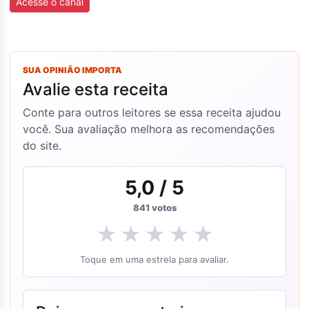
Acesse o canal
SUA OPINIÃO IMPORTA
Avalie esta receita
Conte para outros leitores se essa receita ajudou
você. Sua avaliação melhora as recomendações
do site.
5,0
/ 5
841
votos
★
★
★
★
★
Toque em uma estrela para avaliar.