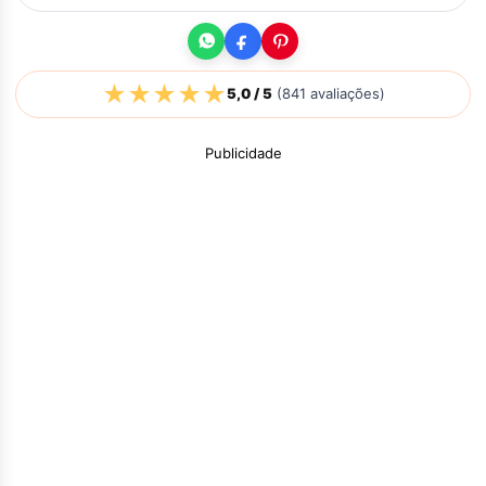
★
★
★
★
★
5,0
/ 5
(
841
avaliações)
Publicidade