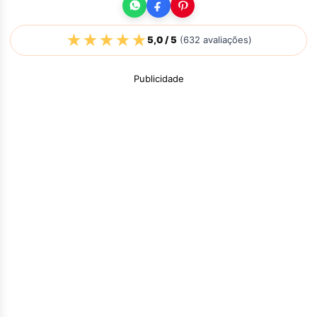
★
★
★
★
★
5,0
/ 5
(
632
avaliações)
Publicidade