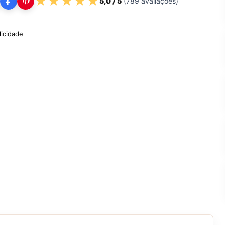
★
★
★
★
★
5,0
/ 5
(
789
avaliações)
licidade