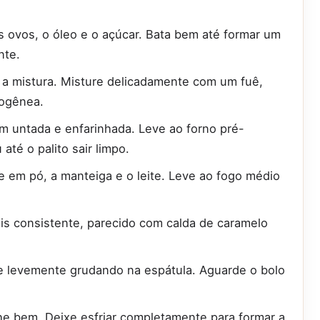
os ovos, o óleo e o açúcar. Bata bem até formar um
nte.
e a mistura. Misture delicadamente com um fuê,
mogênea.
 untada e enfarinhada. Leve ao forno pré-
té o palito sair limpo.
e em pó, a manteiga e o leite. Leve ao fogo médio
ais consistente, parecido com calda de caramelo
e levemente grudando na espátula. Aguarde o bolo
he bem. Deixe esfriar completamente para formar a