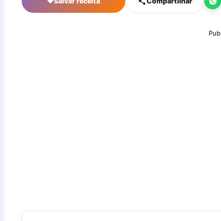
♥
Salvar receita
Compartilhar
Pub