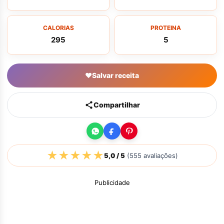
CALORIAS
PROTEINA
295
5
♥
Salvar receita
Compartilhar
★
★
★
★
★
5,0
/ 5
(
555
avaliações)
Publicidade