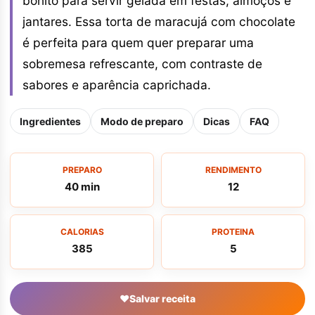
bonito para servir gelada em festas, almoços e
jantares. Essa torta de maracujá com chocolate
é perfeita para quem quer preparar uma
sobremesa refrescante, com contraste de
sabores e aparência caprichada.
Ingredientes
Modo de preparo
Dicas
FAQ
PREPARO
RENDIMENTO
40 min
12
CALORIAS
PROTEINA
385
5
♥
Salvar receita