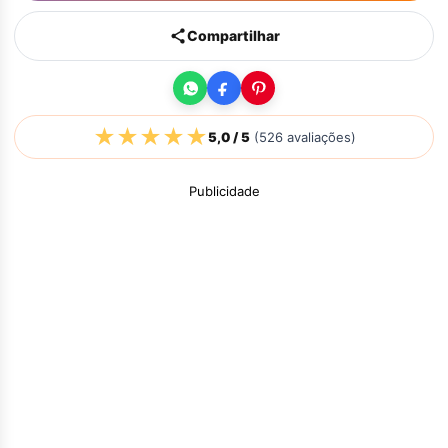
Compartilhar
★
★
★
★
★
5,0
/ 5
(
526
avaliações)
Publicidade