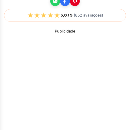
★
★
★
★
★
5,0
/ 5
(
852
avaliações)
Publicidade