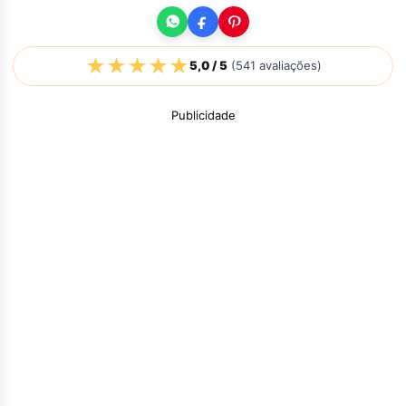
★
★
★
★
★
5,0
/ 5
(
541
avaliações)
Publicidade