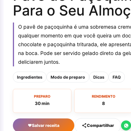
Para o Seu Almo
O pavê de paçoquinha é uma sobremesa cremosa e
qualquer momento em que você queira um doc
chocolate e paçoquinha triturada, ele apresent
na boca. Pode ser servido gelado direto da gel
deliciarem juntos.
Ingredientes
Modo de preparo
Dicas
FAQ
PREPARO
RENDIMENTO
30 min
8
♥
Salvar receita
Compartilhar