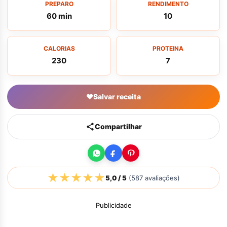
PREPARO
RENDIMENTO
60 min
10
CALORIAS
PROTEINA
230
7
♥
Salvar receita
Compartilhar
★
★
★
★
★
5,0
/ 5
(
587
avaliações)
Publicidade