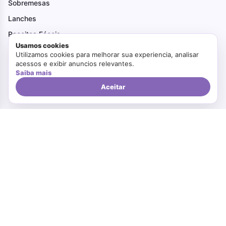
Sobremesas
Lanches
Receitas Fáceis
Usamos cookies
Pães
Utilizamos cookies para melhorar sua experiencia, analisar
acessos e exibir anuncios relevantes.
Receitas Natal e Ano Novo
Saiba mais
Receitas de Festa Junina
Aceitar
Tortas
Receitas Saudáveis
Institucional
Receitas Fáceis
Receitas Saudáveis
Ovo de Páscoa
Receitas de Festa Junina
Receitas Natal e Ano Novo