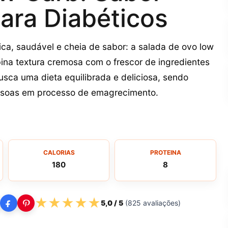
para Diabéticos
ica, saudável e cheia de sabor: a salada de ovo low
bina textura cremosa com o frescor de ingredientes
busca uma dieta equilibrada e deliciosa, sendo
essoas em processo de emagrecimento.
CALORIAS
PROTEINA
180
8
★
★
★
★
★
5,0
/ 5
(
825
avaliações)