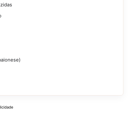
ozidas
o
maionese)
licidade