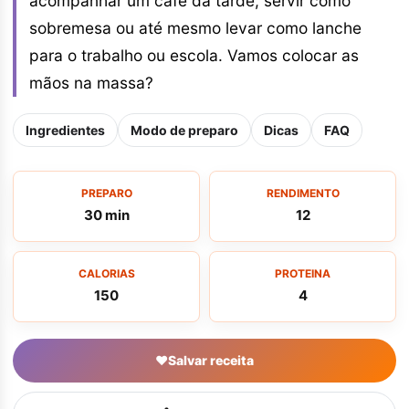
acompanhar um café da tarde, servir como
sobremesa ou até mesmo levar como lanche
para o trabalho ou escola. Vamos colocar as
mãos na massa?
Ingredientes
Modo de preparo
Dicas
FAQ
PREPARO
RENDIMENTO
30 min
12
CALORIAS
PROTEINA
150
4
♥
Salvar receita