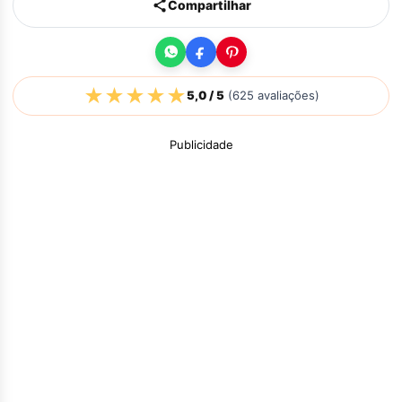
Compartilhar
★
★
★
★
★
5,0
/ 5
(
625
avaliações)
Publicidade